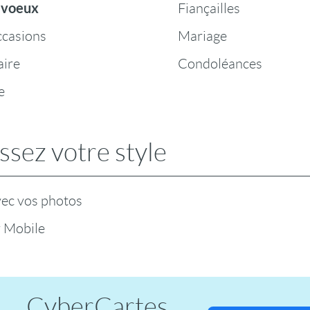
 voeux
Fiançailles
ccasions
Mariage
aire
Condoléances
e
ssez votre style
vec vos photos
r Mobile
CyberCartes