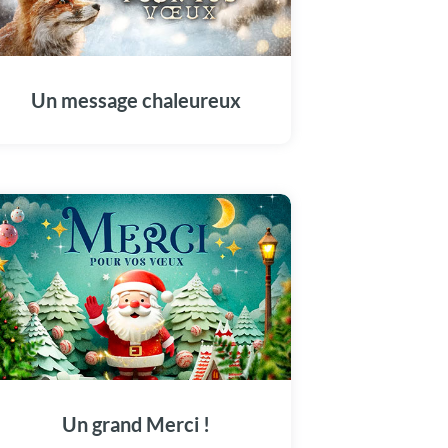
Une carte qui permet d'exprimer sa gratitude
avec douceur et délicatesse. Un message
simple, sincère, qui réchauffe les coeurs !
Un message chaleureux
Ces petites attentions que nous avons reçues
sont comme de merveilleux cadeaux ! Merci
pour vos voeux !
Un grand Merci !