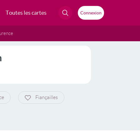
Toutes les cartes
Connexion
urence
n
ce
Fiançailles