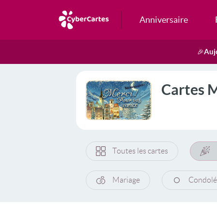
Anniversaire
Auj
🎉
Cartes M
Toutes les cartes
Mariage
Condolé