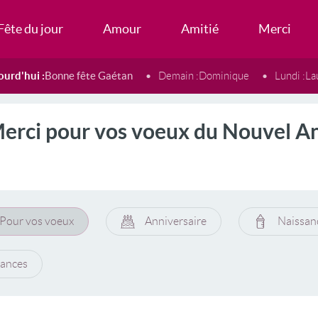
Fête du jour
Amour
Amitié
Merci
ourd'hui :
Bonne fête Gaétan
Demain :
Dominique
Lundi :
La
erci pour vos voeux du Nouvel A
Pour vos voeux
Anniversaire
Naissan
ances