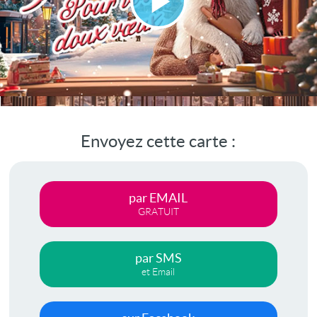
Lire
la
vidéo
Envoyez cette carte :
par EMAIL
GRATUIT
par SMS
et Email