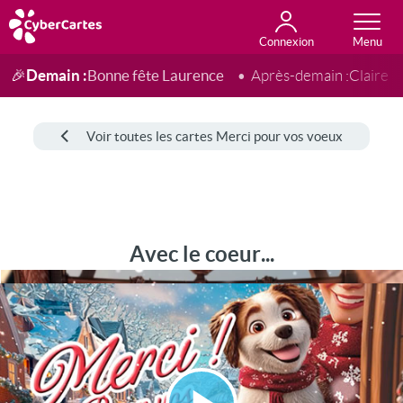
Connexion
Anniversaire
Fête du jour
Amour
Amitié
Merci
Toutes les cartes
Demain :
Bonne fête Laurence
🎉
Après-demain :
Claire
Voir toutes les cartes Merci pour vos voeux
Avec le coeur...