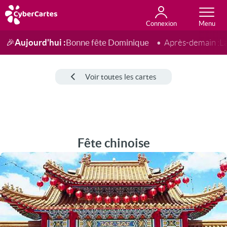
Connexion
Anniversaire
Fête du jour
Amour
Amitié
Merci
Toutes les cartes
Aujourd'hui :
Bonne fête Dominique
🎉
Après-demain :
L
Voir toutes les cartes
Fête chinoise