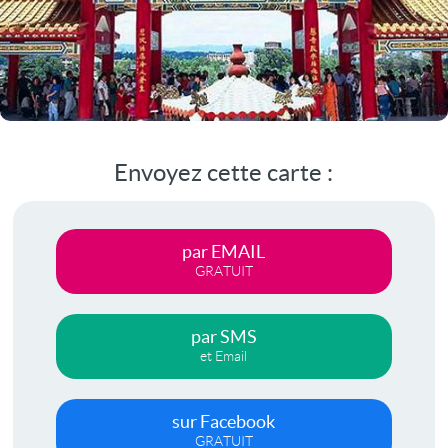
Envoyez cette carte :
par EMAIL
GRATUIT
par SMS
et Email
sur Facebook
GRATUIT