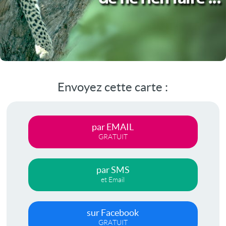
Envoyez cette carte :
par EMAIL
GRATUIT
par SMS
et Email
sur Facebook
GRATUIT