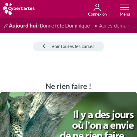
Connexion
Anniversaire
Fête du jour
Amour
Amitié
Merci
Toutes les cartes
Aujourd'hui :
Bonne fête Dominique
🎉
Après-demain :
L
Voir toutes les cartes
Ne rien faire !