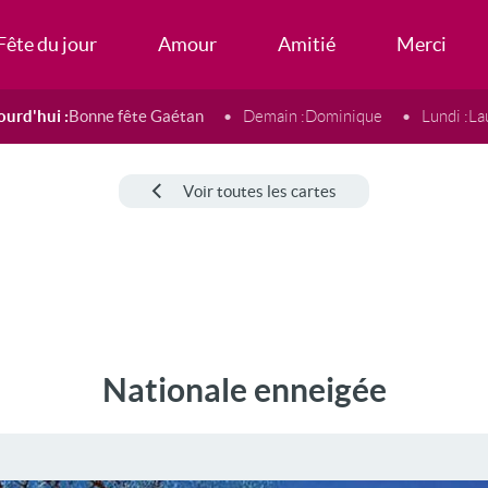
Fête du jour
Amour
Amitié
Merci
ourd'hui :
Bonne fête Gaétan
Demain :
Dominique
Lundi :
La
Voir toutes les cartes
Nationale enneigée