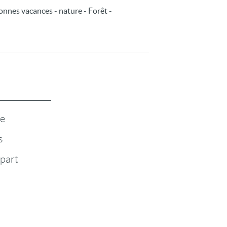
Bonnes vacances - nature - Forêt -
te
s
-part