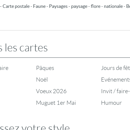
e - Carte postale - Faune - Paysages - paysage - flore - nationale - 
 les cartes
aire
Pâques
Jours de fê
Noël
Evénement
Voeux 2026
Invit / faire
Muguet 1er Mai
Humour
ssez votre style