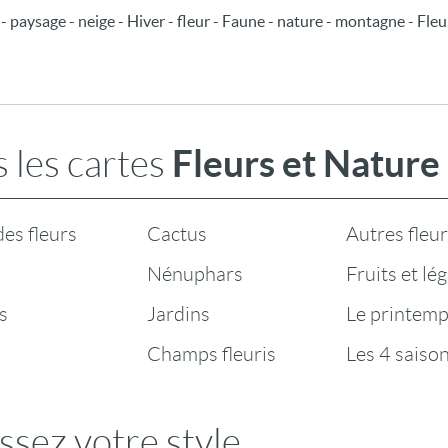
 - paysage - neige - Hiver - fleur - Faune - nature - montagne - Fleu
Fleurs et Nature
 les cartes
es fleurs
Cactus
Autres fleu
Nénuphars
Fruits et l
s
Jardins
Le printem
Champs fleuris
Les 4 saison
ssez votre style