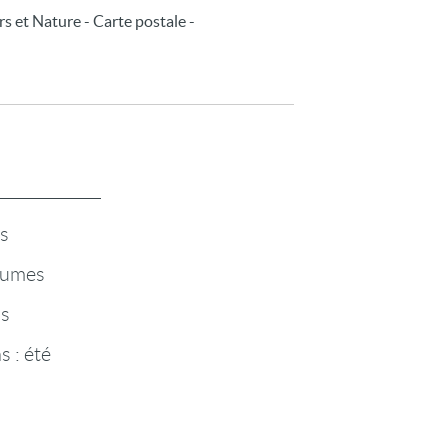
rs et Nature - Carte postale -
rs
égumes
ps
s : été