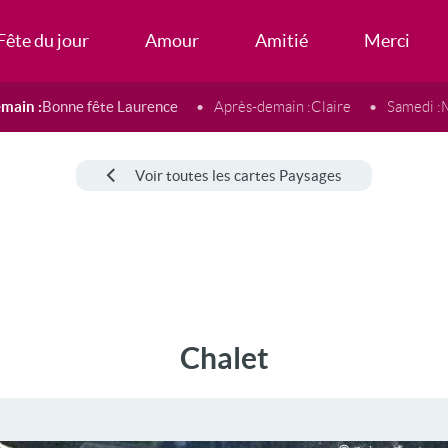
Fête du jour
Amour
Amitié
Merci
main :
Bonne fête Laurence
Après-demain :
Claire
Samedi :
Voir toutes les cartes Paysages
Chalet