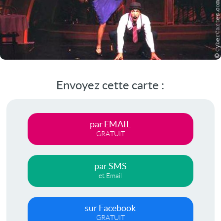
Envoyez cette carte :
par EMAIL
GRATUIT
par SMS
et Email
sur Facebook
GRATUIT