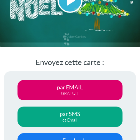
Lire
la
vidéo
Envoyez cette carte :
par EMAIL
GRATUIT
par SMS
et Email