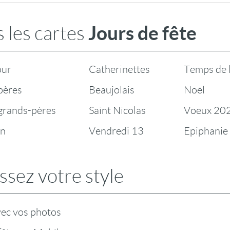
Jours de fête
 les cartes
our
Catherinettes
Temps de 
pères
Beaujolais
Noël
 grands-pères
Saint Nicolas
Voeux 20
en
Vendredi 13
Epiphanie
ssez votre style
vec vos photos