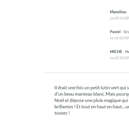
Mamillou
Le 22/11/2
Pastel
Ori
Le 21/12/2
MICHE
Me
Le 21/12/2
Il était une fois un petit lutin vert qu
d'un beau manteau blanc. Mais pourquoi 
Noël et dépose une pluie magique qui l
brillantes ! Et tout en haut en haut... 
toutes !