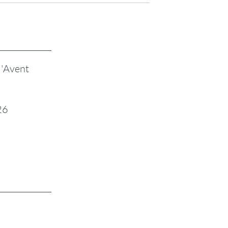
l'Avent
26