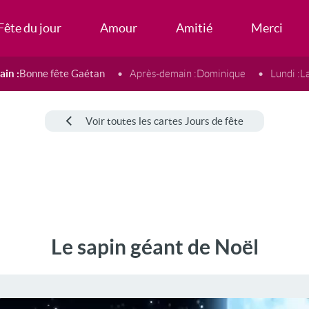
Fête du jour
Amour
Amitié
Merci
in :
Bonne fête Gaétan
Après-demain :
Dominique
Lundi :
L
Voir toutes les cartes Jours de fête
Le sapin géant de Noël