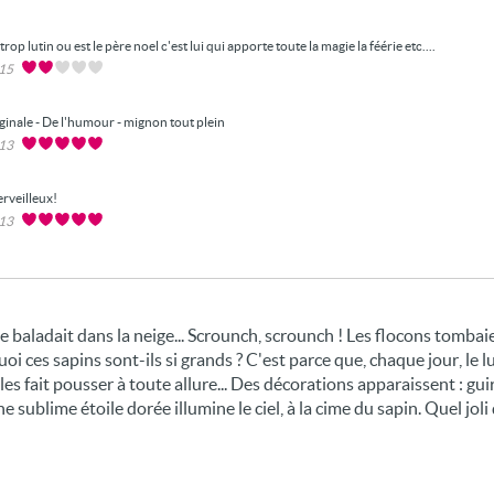
trop lutin ou est le père noel c'est lui qui apporte toute la magie la féérie etc....
015
ginale - De l'humour - mignon tout plein
013
rveilleux!
013
i se baladait dans la neige... Scrounch, scrounch ! Les flocons tombai
ces sapins sont-ils si grands ? C'est parce que, chaque jour, le lu
es fait pousser à toute allure... Des décorations apparaissent : gu
une sublime étoile dorée illumine le ciel, à la cime du sapin. Quel jol