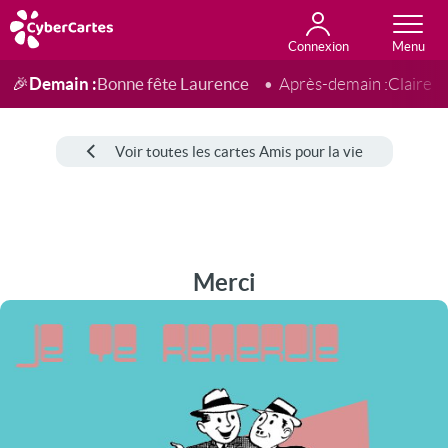
Connexion
Anniversaire
Fête du jour
Amour
Amitié
Merci
Toutes les cartes
Demain :
Bonne fête Laurence
🎉
Après-demain :
Claire
Voir toutes les cartes Amis pour la vie
Merci