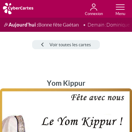
Connexion
Anniversaire
Fête du jour
Amour
Amitié
Merci
Toutes les cartes
Aujourd'hui :
Bonne fête Gaétan
🎉
Demain :
Dominique
Voir toutes les cartes
Yom Kippur