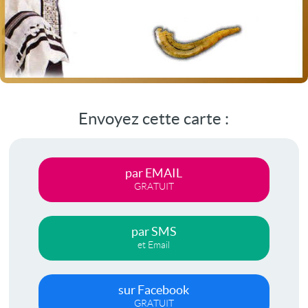
Envoyez cette carte :
par EMAIL
GRATUIT
par SMS
et Email
sur Facebook
GRATUIT