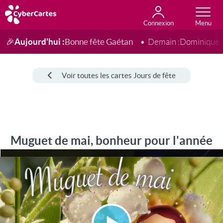
Connexion
Anniversaire
Fête du jour
Amour
Amitié
Merci
Toutes les cartes
Aujourd'hui :
Bonne fête Gaétan
🎉
Demain :
Dominique
Voir toutes les cartes Jours de fête
Muguet de mai, bonheur pour l'année