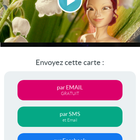
Lire
la
vidéo
Envoyez cette carte :
par EMAIL
GRATUIT
par SMS
et Email