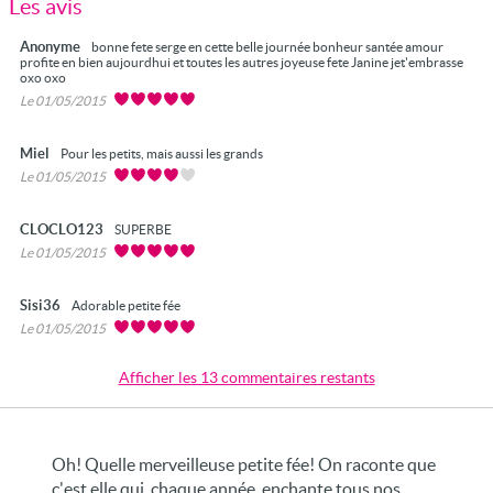
Les avis
Anonyme
bonne fete serge en cette belle journée bonheur santée amour
profite en bien aujourdhui et toutes les autres joyeuse fete Janine jet'embrasse
oxo oxo
Le 01/05/2015
Miel
Pour les petits, mais aussi les grands
Le 01/05/2015
CLOCLO123
SUPERBE
Le 01/05/2015
Sisi36
Adorable petite fée
Le 01/05/2015
Afficher les 13 commentaires restants
Oh! Quelle merveilleuse petite fée! On raconte que
c'est elle qui, chaque année, enchante tous nos