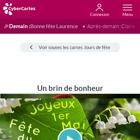
Connexion
Anniversaire
Fête du jour
Amour
Amitié
Merci
Toutes les cartes
Demain :
Bonne fête Laurence
🎉
Après-demain :
Claire
Voir toutes les cartes Jours de fête
Un brin de bonheur