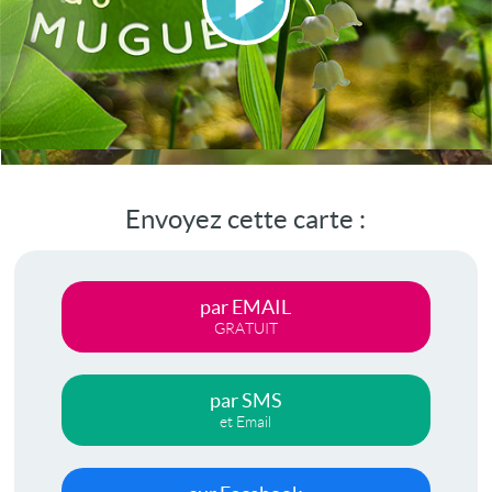
Lire
la
vidéo
Envoyez cette carte :
par EMAIL
GRATUIT
par SMS
et Email