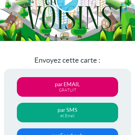
Lire
la
vidéo
Envoyez cette carte :
par EMAIL
GRATUIT
par SMS
et Email