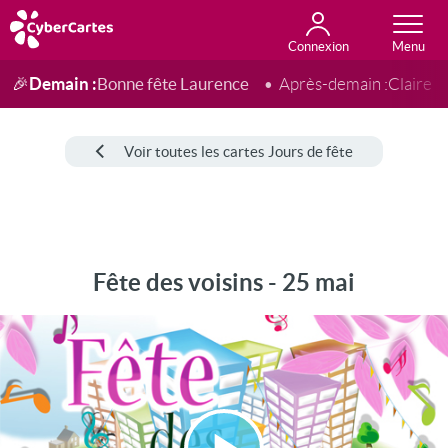
Connexion
Anniversaire
Fête du jour
Amour
Amitié
Merci
Toutes les cartes
Demain :
Bonne fête Laurence
🎉
Après-demain :
Claire
Voir toutes les cartes Jours de fête
Fête des voisins - 25 mai