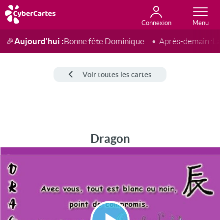
Connexion
Anniversaire
Fête du jour
Amour
Amitié
Merci
Toutes les cartes
Aujourd'hui :
Bonne fête Dominique
🎉
Après-demain :
L
Voir toutes les cartes
Dragon