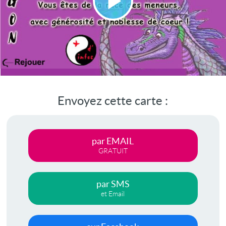
Lire
la
vidéo
Envoyez cette carte :
par EMAIL
GRATUIT
par SMS
et Email