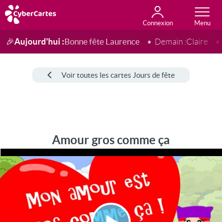
Connexion
Anniversaire
Fête du jour
Amour
Amitié
Merci
Toutes les cartes
Aujourd'hui :
Bonne fête Laurence
🎉
Demain :
Claire
Voir toutes les cartes Jours de fête
Amour gros comme ça