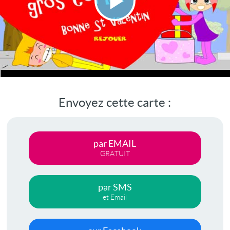
Lire
la
vidéo
Envoyez cette carte :
par EMAIL
GRATUIT
par SMS
et Email