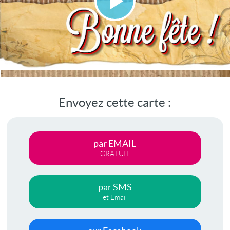
Lire
la
vidéo
Envoyez cette carte :
par EMAIL
GRATUIT
par SMS
et Email