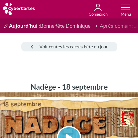
Connexion
Anniversaire
Fête du jour
Amour
Amitié
Merci
Toutes les cartes
Aujourd'hui :
Bonne fête Dominique
🎉
Après-demain :
L
Voir toutes les cartes Fête du jour
Nadège - 18 septembre