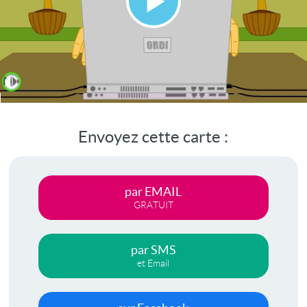
Lire
la
vidéo
Envoyez cette carte :
par EMAIL
GRATUIT
par SMS
et Email