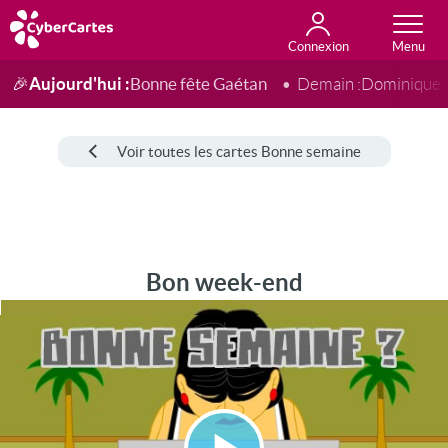
Connexion
Anniversaire
Fête du jour
Amour
Amitié
Merci
Toutes les cartes
Aujourd'hui :
Bonne fête Gaétan
🎉
Demain :
Dominique
Voir toutes les cartes Bonne semaine
Bon week-end