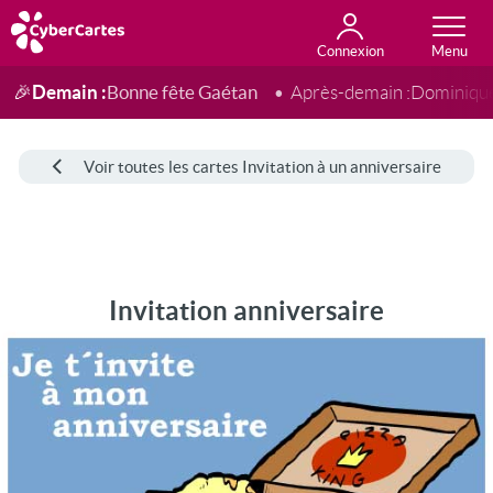
Connexion
Anniversaire
Fête du jour
Amour
Amitié
Merci
Toutes les cartes
Demain :
Bonne fête Gaétan
🎉
Après-demain :
Dominiqu
Voir toutes les cartes Invitation à un anniversaire
Invitation anniversaire