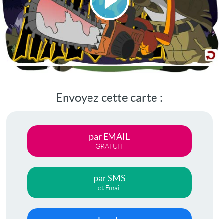
Lire
la
vidéo
Envoyez cette carte :
par EMAIL
GRATUIT
par SMS
et Email