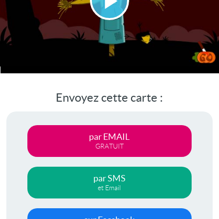
Lire
la
vidéo
Envoyez cette carte :
par EMAIL
GRATUIT
par SMS
et Email