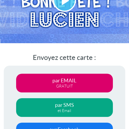
Lire
la
vidéo
Envoyez cette carte :
par EMAIL
GRATUIT
par SMS
et Email