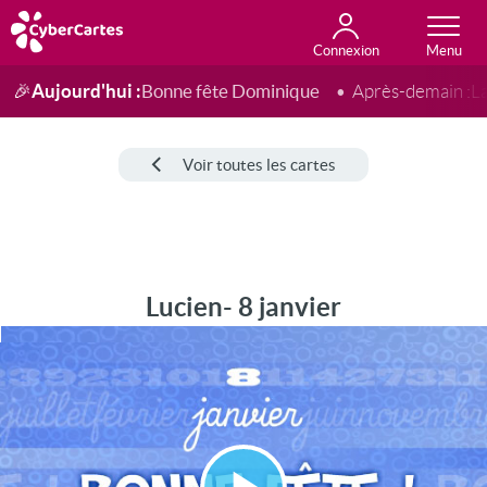
Connexion
Anniversaire
Fête du jour
Amour
Amitié
Merci
Toutes les cartes
Aujourd'hui :
Bonne fête Dominique
🎉
Après-demain :
L
Voir toutes les cartes
Lucien- 8 janvier