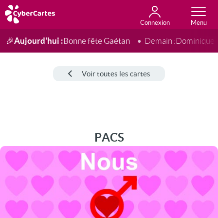
Connexion
Anniversaire
Fête du jour
Amour
Amitié
Merci
Toutes les cartes
Aujourd'hui :
Bonne fête Gaétan
🎉
Demain :
Dominique
Voir toutes les cartes
PACS