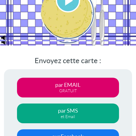
Lire
la
vidéo
Envoyez cette carte :
par EMAIL
GRATUIT
par SMS
et Email