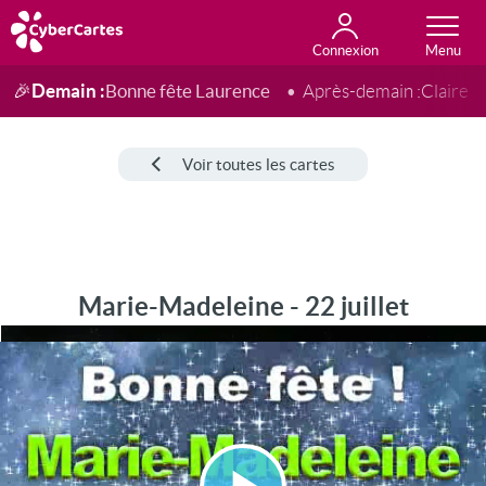
Connexion
Anniversaire
Fête du jour
Amour
Amitié
Merci
Toutes les cartes
Demain :
Bonne fête Laurence
🎉
Après-demain :
Claire
Voir toutes les cartes
Marie-Madeleine - 22 juillet