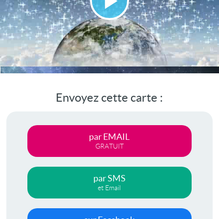
Lire
la
vidéo
Envoyez cette carte :
par EMAIL
GRATUIT
par SMS
et Email