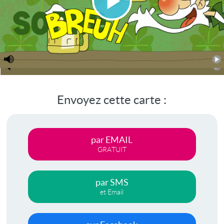
Lire
la
vidéo
Envoyez cette carte :
par EMAIL
GRATUIT
par SMS
et Email