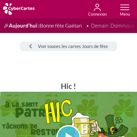
Connexion
Anniversaire
Fête du jour
Amour
Amitié
Merci
Toutes les cartes
Aujourd'hui :
Bonne fête Gaétan
🎉
Demain :
Dominique
Voir toutes les cartes Jours de fête
Hic !