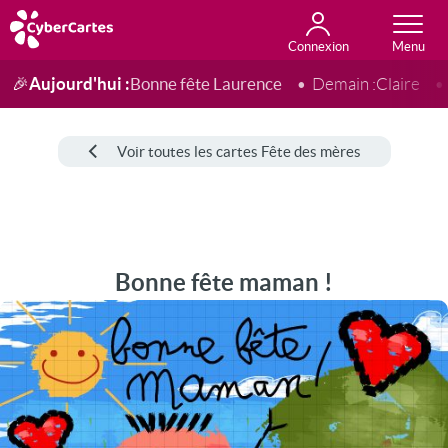
Connexion
Anniversaire
Fête du jour
Amour
Amitié
Merci
Toutes les cartes
Aujourd'hui :
Bonne fête Laurence
🎉
Demain :
Claire
Voir toutes les cartes Fête des mères
Bonne fête maman !