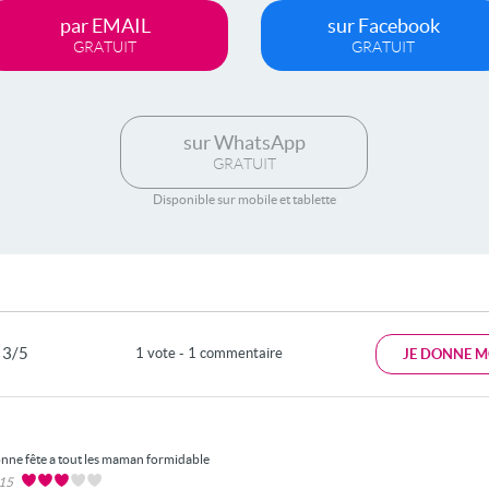
par EMAIL
sur Facebook
GRATUIT
GRATUIT
sur WhatsApp
GRATUIT
Disponible sur mobile et tablette
3/5
1 vote - 1 commentaire
JE DONNE M
nne fête a tout les maman formidable
015