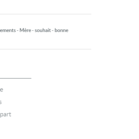
vénements - Mère - souhait - bonne
te
s
-part