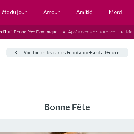
Fête du jour
Amour
Amitié
Merci
d'hui :
Bonne fête Dominique
Après-demain :
Laurence
Mard
Voir toutes les cartes Felicitation+souhait+mere
Bonne Fête