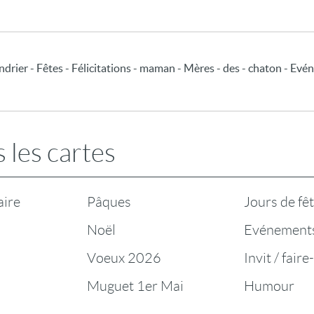
alendrier - Fêtes - Félicitations - maman - Mères - des - chaton - E
 les cartes
aire
Pâques
Jours de fê
Noël
Evénement
Voeux 2026
Invit / faire
Muguet 1er Mai
Humour