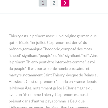
1
2
Thierry est un prénom masculin d'origine germanique
qui se fête le 1er juillet. Ce prénom est dérivé du
prénom germanique Theodoric, composé des mots
"theod" signifiant "peuple" et "ric" signifiant "roi". Ainsi,
le prénom Thierry peut être interprété comme "le roi
du peuple". Il est porté par de nombreux saints et
martyrs, notamment Saint Thierry, évêque de Reims au
VIe siècle. C'est un prénom répandu en France depuis
le Moyen Âge, notamment grâce à Charlemagne qui
avait un fils nommé Thierry. Ce prénom est aussi
présent dans d'autres pays comme la Belgique,
l'Allemagne ou encore les Pays-Bas. Les hommes