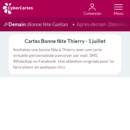
Connexion
Anniversaire
Fête du jour
Amour
Amitié
Merci
Toutes les cartes
Demain :
Bonne fête Gaétan
🎉
Après-demain :
Dominiqu
Cartes Bonne fête Thierry - 1 juillet
Souhaitez une bonne fête à Thierry avec une carte
virtuelle personnalisée à envoyer par mail, SMS,
WhatsApp ou Facebook. Une attention originale pour lui
faire plaisir en quelques clics.