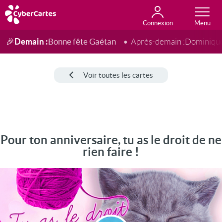
Connexion
Anniversaire
Fête du jour
Amour
Amitié
Merci
Toutes les cartes
Demain :
Bonne fête Gaétan
🎉
Après-demain :
Dominiqu
Voir toutes les cartes
Pour ton anniversaire, tu as le droit de ne
rien faire !