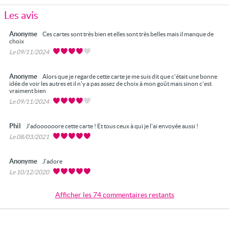
Les avis
Anonyme
Ces cartes sont très bien et elles sont très belles mais il manque de
choix
Le 09/11/2024
Anonyme
Alors que je regarde cette carte je me suis dit que c'était une bonne
idée de voir les autres et il n'y a pas assez de choix à mon goût mais sinon c'est
vraiment bien
Le 09/11/2024
Phil
J'adoooooore cette carte ! Et tous ceux à qui je l'ai envoyée aussi !
Le 08/03/2021
Anonyme
J'adore
Le 10/12/2020
Afficher les 74 commentaires restants