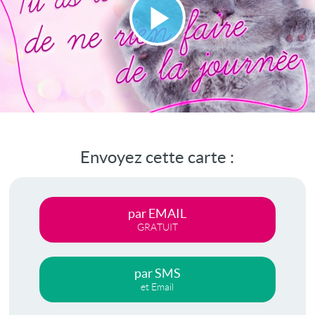
Lire
la
vidéo
Envoyez cette carte :
par EMAIL
GRATUIT
par SMS
et Email