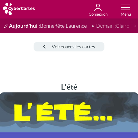
Connexion
Anniversaire
Fête du jour
Amour
Amitié
Merci
Toutes les cartes
Aujourd'hui :
Bonne fête Laurence
🎉
Demain :
Claire
Voir toutes les cartes
L'été