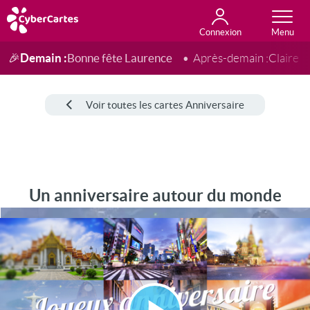
Connexion
Anniversaire
Fête du jour
Amour
Amitié
Merci
Toutes les cartes
Demain :
Bonne fête Laurence
🎉
Après-demain :
Claire
Voir toutes les cartes Anniversaire
Un anniversaire autour du monde