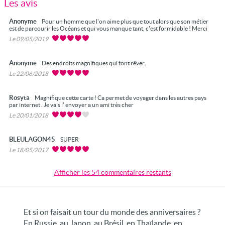
Les avis
Anonyme
Pour un homme que l'on aime plus que tout alors que son métier
est de parcourir les Océans et qui vous manque tant, c'est formidable ! Merci
Le 09/05/2019
Anonyme
Des endroits magnifiques qui font rêver.
Le 22/06/2018
Rosyta
Magnifique cette carte ! Ca permet de voyager dans les autres pays
par internet . Je vais l' envoyer a un ami très cher
Le 20/01/2018
BLEULAGON45
SUPER
Le 18/05/2017
Afficher les 54 commentaires restants
Et si on faisait un tour du monde des anniversaires ?
En Russie, au Japon, au Brésil, en Thaïlande, en