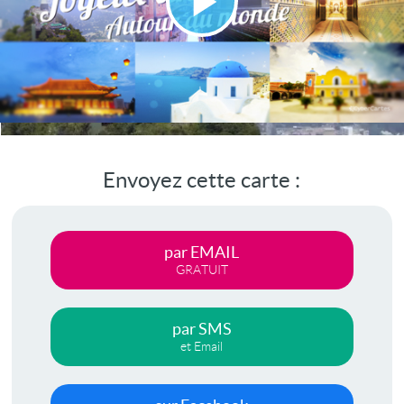
Lire
la
vidéo
Envoyez cette carte :
par EMAIL
GRATUIT
par SMS
et Email