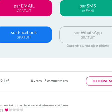
par EMAIL
par SMS
GRATUIT
et Email
sur Facebook
sur WhatsApp
GRATUIT
GRATUIT
Disponible sur mobile et tablette
2,1/5
8 votes - 8 commentaires
JE DONNE M
 court et trop artificiel ce cerai mieu en vrai et filmer
021