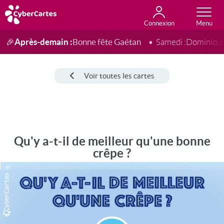
Connexion
Anniversaire
Fête du jour
Amour
Amitié
Merci
Toutes les cartes
Après-demain :
Bonne fête Gaétan
🎉
Samedi :
Dominiqu
Voir toutes les cartes
Qu'y a-t-il de meilleur qu'une bonne
crêpe ?