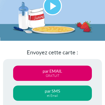
Lire
la
vidéo
Envoyez cette carte :
par EMAIL
GRATUIT
par SMS
et Email