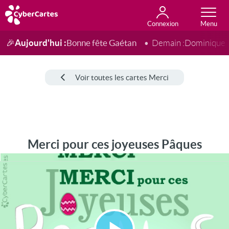
Connexion
Anniversaire
Fête du jour
Amour
Amitié
Merci
Toutes les cartes
Aujourd'hui :
Bonne fête Gaétan
🎉
Demain :
Dominique
Voir toutes les cartes Merci
Merci pour ces joyeuses Pâques