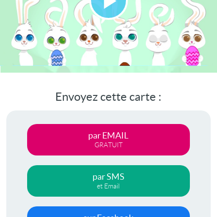
Lire
la
vidéo
Envoyez cette carte :
par EMAIL
GRATUIT
par SMS
et Email