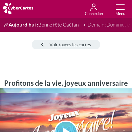
Connexion
Anniversaire
Fête du jour
Amour
Amitié
Merci
Toutes les cartes
Aujourd'hui :
Bonne fête Gaétan
🎉
Demain :
Dominique
Voir toutes les cartes
Profitons de la vie, joyeux anniversaire