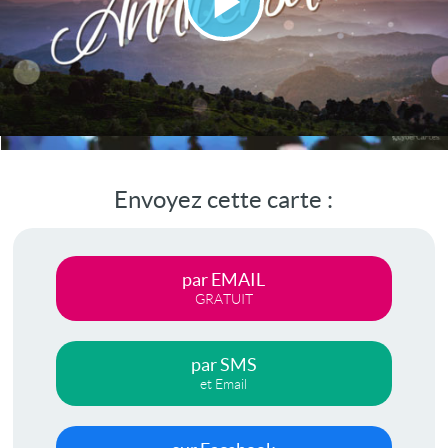
Lire
la
vidéo
Envoyez cette carte :
par EMAIL
GRATUIT
par SMS
et Email