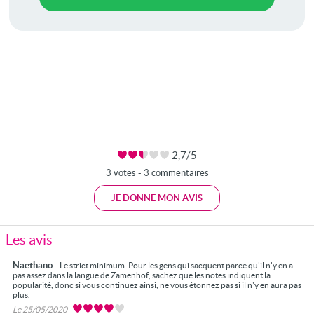
2,7/5
3 votes - 3 commentaires
JE DONNE MON AVIS
Les avis
Naethano
Le strict minimum. Pour les gens qui sacquent parce qu'il n'y en a
pas assez dans la langue de Zamenhof, sachez que les notes indiquent la
popularité, donc si vous continuez ainsi, ne vous étonnez pas si il n'y en aura pas
plus.
Le 25/05/2020