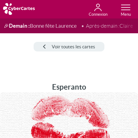
Connexion
Anniversaire
Fête du jour
Amour
Amitié
Merci
Toutes les cartes
Demain :
Bonne fête Laurence
🎉
Après-demain :
Claire
Voir toutes les cartes
Esperanto