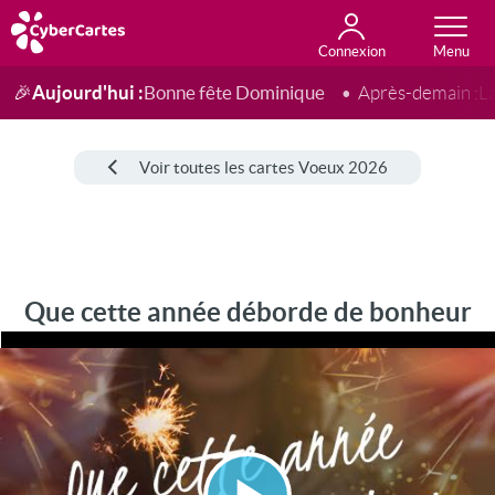
Connexion
Anniversaire
Fête du jour
Amour
Amitié
Merci
Toutes les cartes
Aujourd'hui :
Bonne fête Dominique
🎉
Après-demain :
L
Voir toutes les cartes Voeux 2026
Que cette année déborde de bonheur