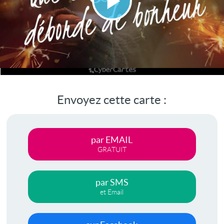
Lire
la
vidéo
Envoyez cette carte :
par EMAIL
GRATUIT
par SMS
et Email