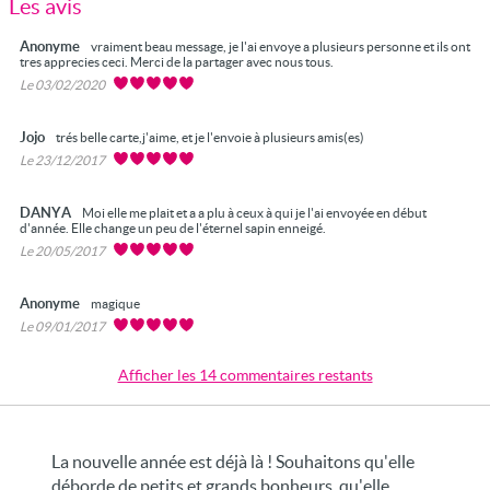
Les avis
Anonyme
vraiment beau message, je l'ai envoye a plusieurs personne et ils ont
tres apprecies ceci. Merci de la partager avec nous tous.
Le 03/02/2020
Jojo
trés belle carte,j'aime, et je l'envoie à plusieurs amis(es)
Le 23/12/2017
DANYA
Moi elle me plait et a a plu à ceux à qui je l'ai envoyée en début
d'année. Elle change un peu de l'éternel sapin enneigé.
Le 20/05/2017
Anonyme
magique
Le 09/01/2017
Afficher les 14 commentaires restants
La nouvelle année est déjà là ! Souhaitons qu'elle
déborde de petits et grands bonheurs, qu'elle