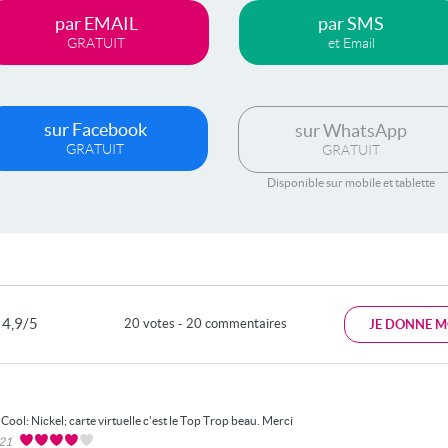
par EMAIL
par SMS
GRATUIT
et Email
sur Facebook
sur WhatsApp
GRATUIT
GRATUIT
Disponible sur mobile et tablette
4,9/5
20 votes - 20 commentaires
JE DONNE M
Cool: Nickel; carte virtuelle c'est le Top Trop beau. Merci
021