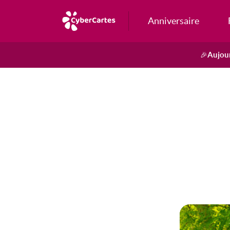
Anniversaire
Aujour
🎉