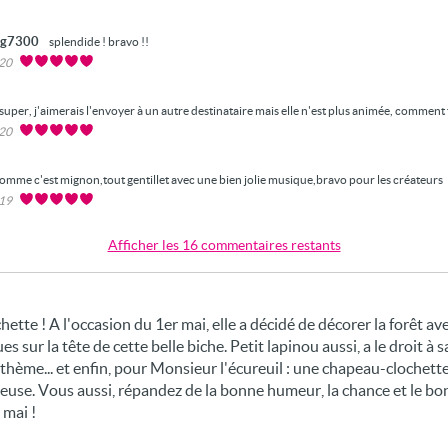
fg7300
splendide ! bravo !!
020
super, j'aimerais l'envoyer à un autre destinataire mais elle n'est plus animée, comment 
020
omme c'est mignon,tout gentillet avec une bien jolie musique,bravo pour les créateurs
019
Afficher les 16 commentaires restants
hette ! A l'occasion du 1er mai, elle a décidé de décorer la forêt a
 sur la tête de cette belle biche. Petit lapinou aussi, a le droit à 
 thème... et enfin, pour Monsieur l'écureuil : une chapeau-clochette,
arceuse. Vous aussi, répandez de la bonne humeur, la chance et le b
 mai !