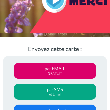
Lire
la
vidéo
Envoyez cette carte :
par EMAIL
GRATUIT
par SMS
et Email