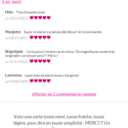
Les avis
Hélo
Très chouette carte
Le 29/12/2021
Margotte
Super ce site je n ai jamais été déçue! Je recommande...
Le 28/11/2021
Brigchipek
J'ai toujours l'embarras du choix. De magnifiques cartes très
originales! continuer ainsi!!! Merci !
Le 11/11/2021
Lamimina
super bien se site et toute c'est genial
Le 09/06/2020
Afficher les 5 commentaires restants
Voici une carte toute mimi, toute fraîche, toute
légère, pour dire en toute simplicité : MERCI !! Un