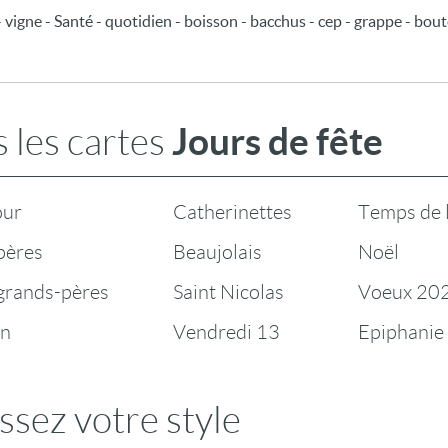
 vigne - Santé - quotidien - boisson - bacchus - cep - grappe - boutei
Jours de fête
 les cartes
our
Catherinettes
Temps de 
pères
Beaujolais
Noël
 grands-pères
Saint Nicolas
Voeux 20
en
Vendredi 13
Epiphanie
ssez votre style