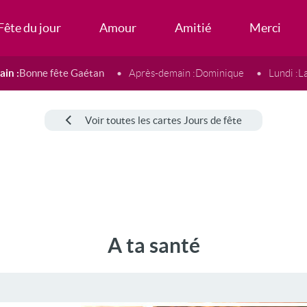
Fête du jour
Amour
Amitié
Merci
in :
Bonne fête Gaétan
Après-demain :
Dominique
Lundi :
L
Voir toutes les cartes Jours de fête
A ta santé