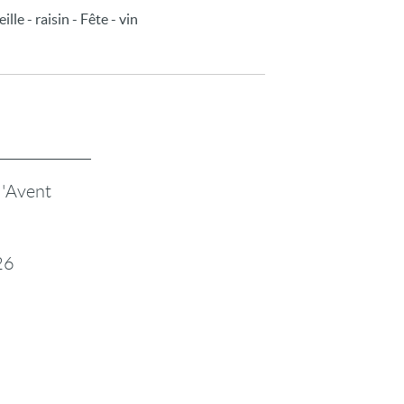
lle - raisin - Fête - vin
l'Avent
26