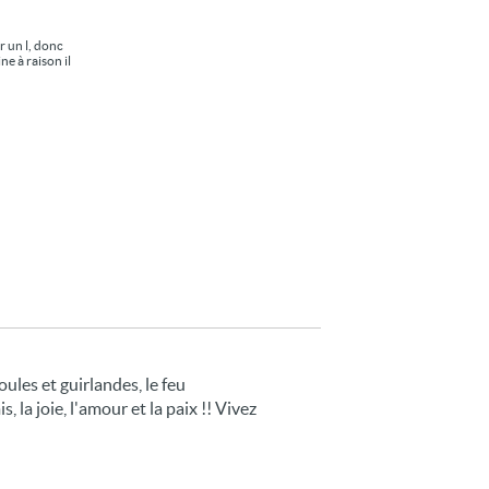
ar un l, donc
e à raison il
ules et guirlandes, le feu
 la joie, l'amour et la paix !! Vivez