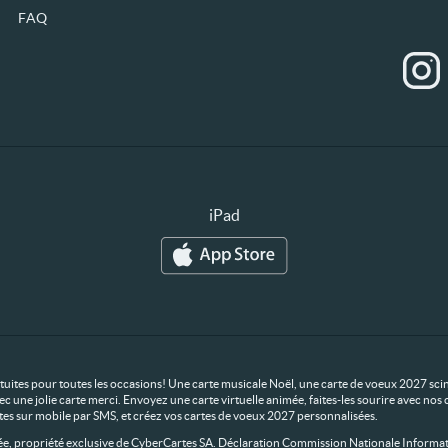
FAQ
iPad
ratuites pour toutes les occasions! Une carte musicale Noël, une carte de voeux 2027 scin
ec une jolie carte merci. Envoyez une carte virtuelle animée, faites-les sourire avec n
rtes sur mobile par SMS, et créez vos cartes de voeux 2027 personnalisées.
 propriété exclusive de CyberCartes SA. Déclaration Commission Nationale Informat