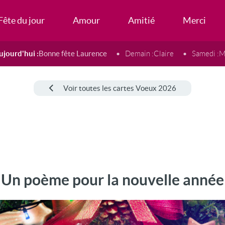
Fête du jour
Amour
Amitié
Merci
ujourd'hui :
Bonne fête Laurence
Demain :
Claire
Samedi :
M
Voir toutes les cartes Voeux 2026
Un poème pour la nouvelle année