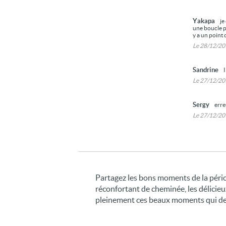
Yakapa
je
une boucle pa
y a un point 
Le 28/12/2
Sandrine
I
Le 27/12/2
Sergy
erre
Le 27/12/2
Partagez les bons moments de la périod
réconfortant de cheminée, les délicieux
pleinement ces beaux moments qui de