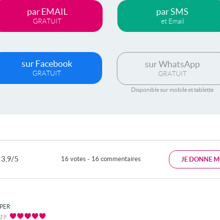
par EMAIL
par SMS
GRATUIT
et Email
sur Facebook
sur WhatsApp
GRATUIT
GRATUIT
Disponible sur mobile et tablette
3,9/5
16 votes - 16 commentaires
JE DONNE M
PER
019