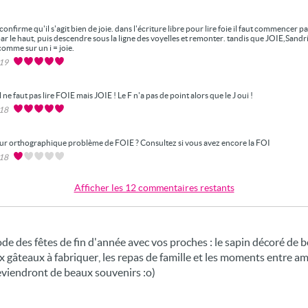
 confirme qu'il s'agit bien de joie. dans l'écriture libre pour lire foie il faut commencer p
r le haut, puis descendre sous la ligne des voyelles et remonter. tandis que JOIE,Sandrin
comme sur un i = joie.
019
l ne faut pas lire FOIE mais JOIE ! Le F n'a pas de point alors que le J oui !
018
ur orthographique problème de FOIE ? Consultez si vous avez encore la FOI
018
Afficher les 12 commentaires restants
e des fêtes de fin d'année avec vos proches : le sapin décoré de bo
 gâteaux à fabriquer, les repas de famille et les moments entre amis,
viendront de beaux souvenirs :o)