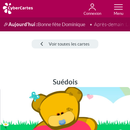
Connexion
Anniversaire
Fête du jour
Amour
Amitié
Merci
Toutes les cartes
Aujourd'hui :
Bonne fête Dominique
🎉
Après-demain :
L
Voir toutes les cartes
Suédois