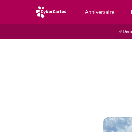
Anniversaire
Dema
🎉