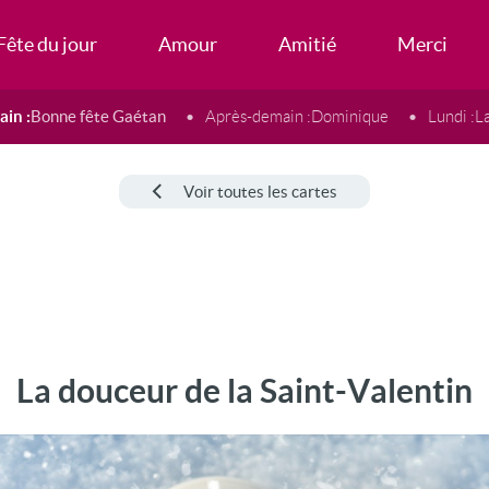
Fête du jour
Amour
Amitié
Merci
in :
Bonne fête Gaétan
Après-demain :
Dominique
Lundi :
L
Voir toutes les cartes
La douceur de la Saint-Valentin