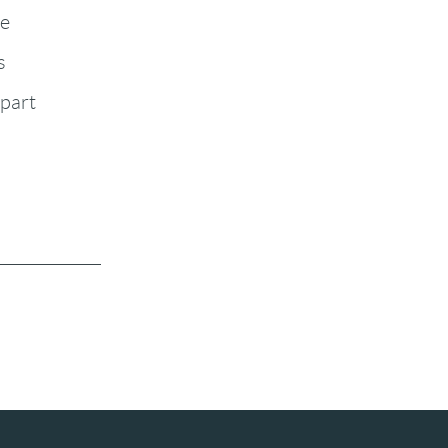
te
s
-part