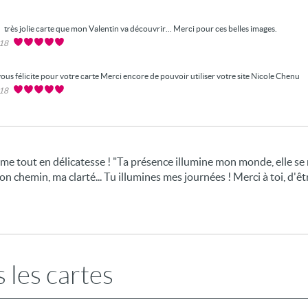
très jolie carte que mon Valentin va découvrir... Merci pour ces belles images.
018
vous félicite pour votre carte Merci encore de pouvoir utiliser votre site Nicole Chenu
018
me tout en délicatesse ! "Ta présence illumine mon monde, elle se re
n chemin, ma clarté... Tu illumines mes journées ! Merci à toi, d'êtr
 les cartes