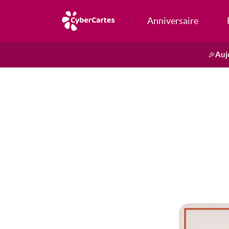
Anniversaire
Auj
🎉