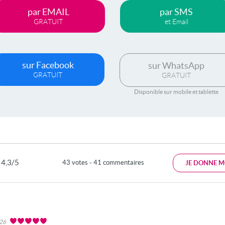
par EMAIL
par SMS
GRATUIT
et Email
sur Facebook
sur WhatsApp
GRATUIT
GRATUIT
Disponible sur mobile et tablette
4,3/5
43 votes - 41 commentaires
JE DONNE M
026