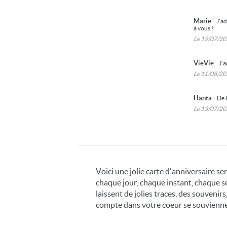
Marie
J'a
à vous !
Le 15/07/2
VieVie
J'a
Le 11/08/2
Hanta
De 
Le 13/07/2
Voici une jolie carte d'anniversaire se
chaque jour, chaque instant, chaque s
laissent de jolies traces, des souveni
compte dans votre coeur se souvienne 