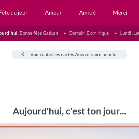
Fête du jour
Amour
Amitié
Merci
ourd'hui :
Bonne fête Gaétan
Demain :
Dominique
Lundi :
La
Voir toutes les cartes Anniversaire pour lui
Aujourd'hui, c'est ton jour...