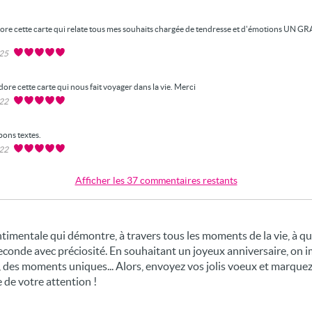
dore cette carte qui relate tous mes souhaits chargée de tendresse et d'émotions UN
025
dore cette carte qui nous fait voyager dans la vie. Merci
022
bons textes.
022
Afficher les 37 commentaires restants
ntimentale qui démontre, à travers tous les moments de la vie, à qu
econde avec préciosité. En souhaitant un joyeux anniversaire, on i
rs, des moments uniques... Alors, envoyez vos jolis voeux et marqu
de votre attention !