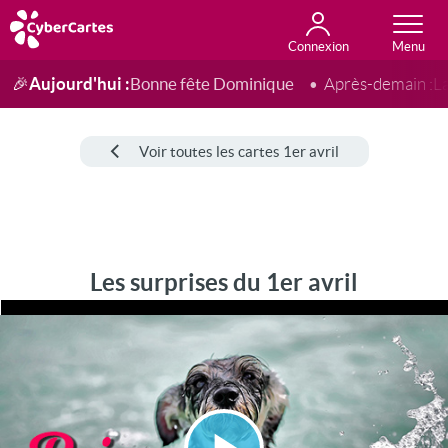
Connexion
Anniversaire
Fête du jour
Amour
Amitié
Merci
Toutes les cartes
Aujourd'hui :
Bonne fête Dominique
🎉
Après-demain :
L
Voir toutes les cartes 1er avril
Les surprises du 1er avril