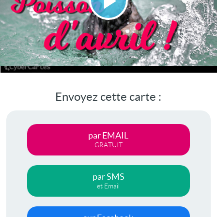
Lire
la
vidéo
Envoyez cette carte :
par EMAIL
GRATUIT
par SMS
et Email