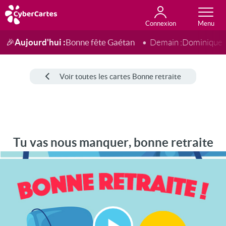
Connexion
Anniversaire
Fête du jour
Amour
Amitié
Merci
Toutes les cartes
Aujourd'hui :
Bonne fête Gaétan
🎉
Demain :
Dominique
Voir toutes les cartes Bonne retraite
Tu vas nous manquer, bonne retraite