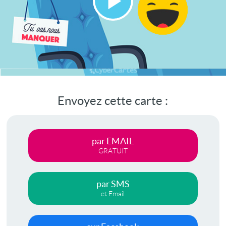
Lire
la
vidéo
Envoyez cette carte :
par EMAIL
GRATUIT
par SMS
et Email