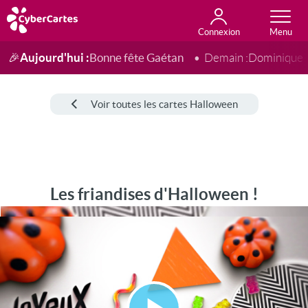
Connexion
Anniversaire
Fête du jour
Amour
Amitié
Merci
Toutes les cartes
Aujourd'hui :
Bonne fête Gaétan
🎉
Demain :
Dominique
Voir toutes les cartes Halloween
Les friandises d'Halloween !