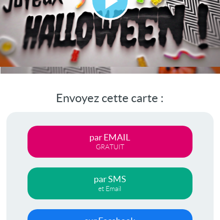
Lire
la
vidéo
Envoyez cette carte :
par EMAIL
GRATUIT
par SMS
et Email