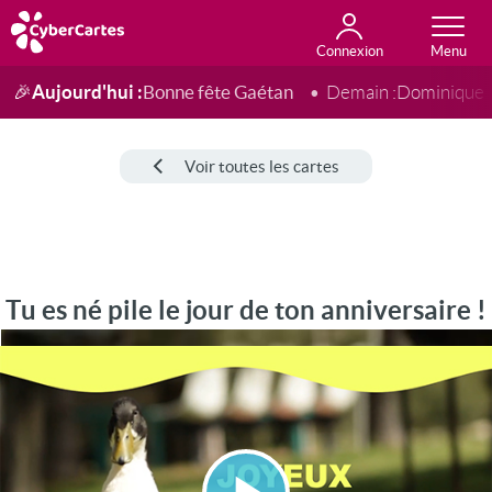
Connexion
Anniversaire
Fête du jour
Amour
Amitié
Merci
Toutes les cartes
Aujourd'hui :
Bonne fête Gaétan
🎉
Demain :
Dominique
Voir toutes les cartes
Tu es né pile le jour de ton anniversaire !