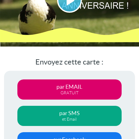
Lire
la
vidéo
Envoyez cette carte :
par EMAIL
GRATUIT
par SMS
et Email