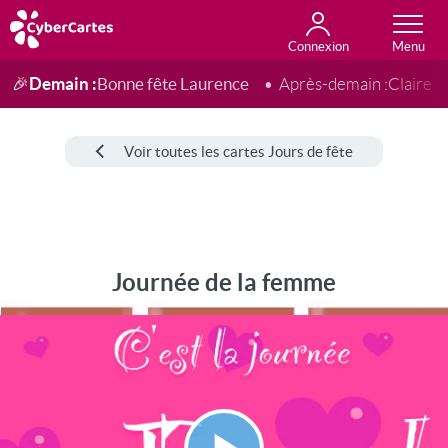
Connexion
Anniversaire
Fête du jour
Amour
Amitié
Merci
Toutes les cartes
Demain :
Bonne fête Laurence
🎉
Après-demain :
Claire
Voir toutes les cartes Jours de fête
Journée de la femme