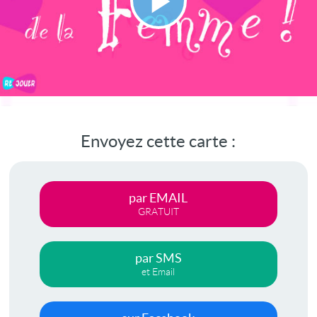
Lire
la
vidéo
Envoyez cette carte :
par EMAIL
GRATUIT
par SMS
et Email